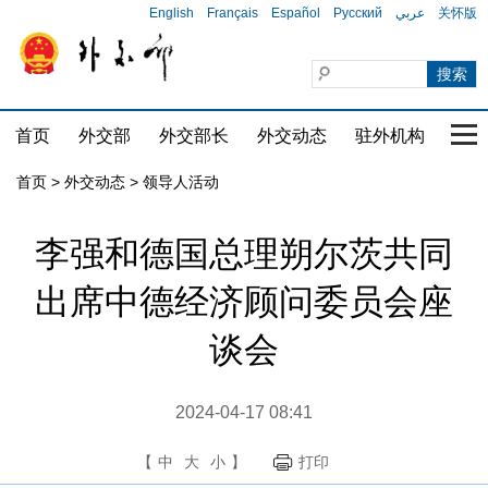
English
Français
Español
Русский
عربي
关怀版
首页
外交部
外交部长
外交动态
驻外机构
国家
首页
>
外交动态
>
领导人活动
李强和德国总理朔尔茨共同
出席中德经济顾问委员会座
谈会
2024-04-17 08:41
【
中
大
小
】
打印