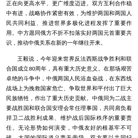
正在向更高水平、更广维度迈进。双方互利合作稳
中有进，战略协作紧密有效，为维护两国和两国人
民共同利益、推进世界多极化进程发挥了重要作
用。中方愿同俄方不折不扣落实好两国元首重要共
识，推动中俄关系在新的一年继往开来。
王毅说，今年迎来世界反法西斯战争胜利和联
合国成立80周年，具有重大历史意义。在那场艰苦
卓绝的斗争中，中俄两国人民浴血奋战，在东西线
战场上为挽救国家危亡、争取世界和平付出了巨大
民族牺牲，作出了重大历史贡献。中俄同为二战主
要战胜国和联合国安理会常任理事国，共同肩负着
捍卫二战胜利成果、维护战后国际秩序的重要责
任。无论形势如何演变，中俄友好的根基牢不可
破，大国的国际道义责无旁贷。双方要以共同纪