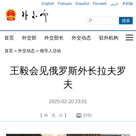
English
Français
Español
Русский
عربي
关怀版
首页
外交部
外交部长
外交动态
驻外机构
国家
首页
>
外交动态
>
领导人活动
王毅会见俄罗斯外长拉夫罗
夫
2025-02-20 23:01
【
中
大
小
】
打印