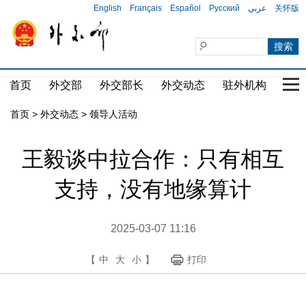
English
Français
Español
Русский
عربي
关怀版
首页
外交部
外交部长
外交动态
驻外机构
国家
首页
>
外交动态
>
领导人活动
王毅谈中拉合作：只有相互
支持，没有地缘算计
2025-03-07 11:16
【
中
大
小
】
打印