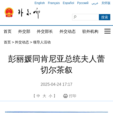
English
Français
Español
Русский
عربي
关怀版
首页
外交部
外交部长
外交动态
驻外机构
国家
首页
>
外交动态
>
领导人活动
彭丽媛同肯尼亚总统夫人蕾
切尔茶叙
2025-04-24 17:17
【
中
大
小
】
打印