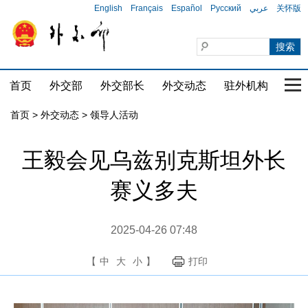
English
Français
Español
Русский
عربي
关怀版
首页
外交部
外交部长
外交动态
驻外机构
国家
首页
>
外交动态
>
领导人活动
王毅会见乌兹别克斯坦外长
赛义多夫
2025-04-26 07:48
【
中
大
小
】
打印