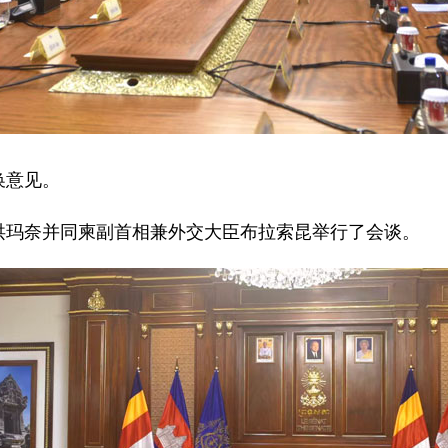
换意见。
洪玛奈并同柬副首相兼外交大臣布拉索昆举行了会谈。