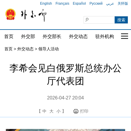
English
Français
Español
Русский
عربي
关怀版
首页
外交部
外交部长
外交动态
驻外机构
国家
首页
>
外交动态
>
领导人活动
李希会见白俄罗斯总统办公
厅代表团
2026-04-27 20:04
【
中
大
小
】
打印