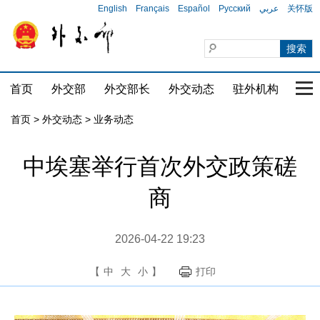
English
Français
Español
Русский
عربي
关怀版
首页
外交部
外交部长
外交动态
驻外机构
国家
首页
>
外交动态
>
业务动态
中埃塞举行首次外交政策磋
商
2026-04-22 19:23
【
中
大
小
】
打印