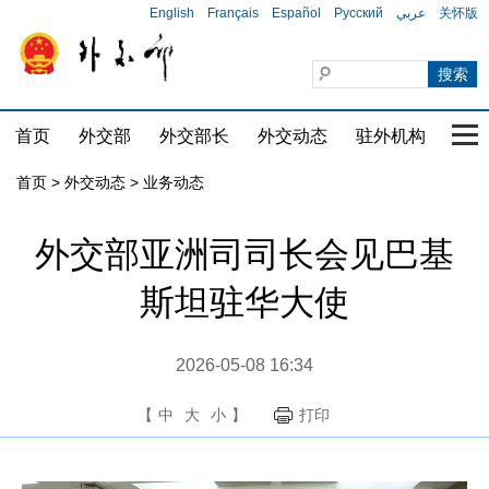
English
Français
Español
Русский
عربي
关怀版
首页
外交部
外交部长
外交动态
驻外机构
国家
首页
>
外交动态
>
业务动态
外交部亚洲司司长会见巴基
斯坦驻华大使
2026-05-08 16:34
【
中
大
小
】
打印