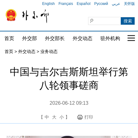
English
Français
Español
Русский
عربي
关怀版
首页
外交部
外交部长
外交动态
驻外机构
国家
首页
>
外交动态
>
业务动态
中国与吉尔吉斯斯坦举行第
八轮领事磋商
2026-06-12 09:13
【
中
大
小
】
打印