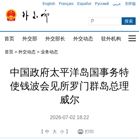
English
Français
Español
Русский
عربي
关怀版
首页
外交部
外交部长
外交动态
驻外机构
国家
首页
>
外交动态
>
业务动态
​中国政府太平洋岛国事务特
使钱波会见所罗门群岛总理
威尔
2026-07-02 18:22
【
中
大
小
】
打印