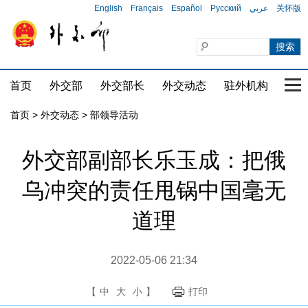
English
Français
Español
Русский
عربي
关怀版
首页
外交部
外交部长
外交动态
驻外机构
国家
首页
>
外交动态
>
部领导活动
外交部副部长乐玉成：把俄
乌冲突的责任甩锅中国毫无
道理
2022-05-06 21:34
【
中
大
小
】
打印