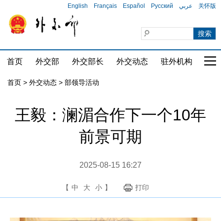
English
Français
Español
Русский
عربي
关怀版
首页
外交部
外交部长
外交动态
驻外机构
国家
首页
>
外交动态
>
部领导活动
王毅：澜湄合作下一个10年
前景可期
2025-08-15 16:27
【
中
大
小
】
打印