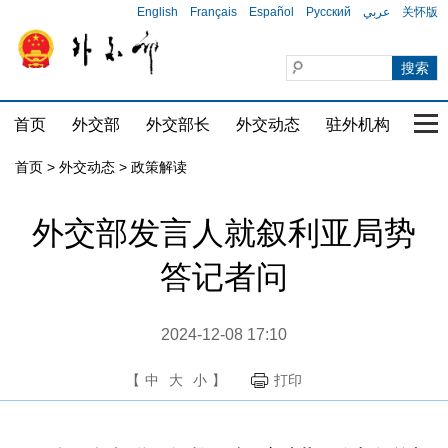
English
Français
Español
Русский
عربي
关怀版
首页
外交部
外交部长
外交动态
驻外机构
国家
首页
>
外交动态
>
政策解读
外交部发言人就叙利亚局势
答记者问
2024-12-08 17:10
【
中
大
小
】
打印