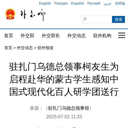
English
Français
Español
Русский
عربي
关怀版
首页
外交部
外交部长
外交动态
驻外机构
国家
首页
>
外交动态
>
驻外报道
驻扎门乌德总领事柯友生为
启程赴华的蒙古学生感知中
国式现代化百人研学团送行
来源：（
驻扎门乌德总领事馆
）
2025-07-02 11:33