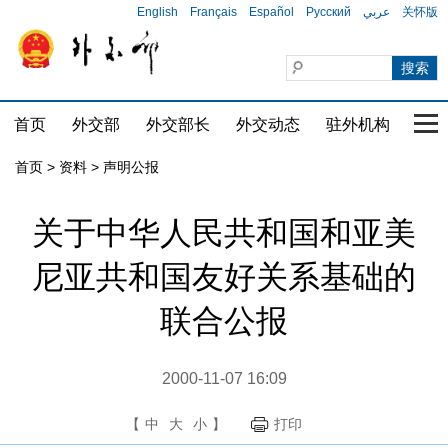
English
Français
Español
Русский
عربي
关怀版
首页
外交部
外交部长
外交动态
驻外机构
国家
首页
>
资料
>
声明公报
关于中华人民共和国和亚美
尼亚共和国友好关系基础的
联合公报
2000-11-07 16:09
【
中
大
小
】
打印