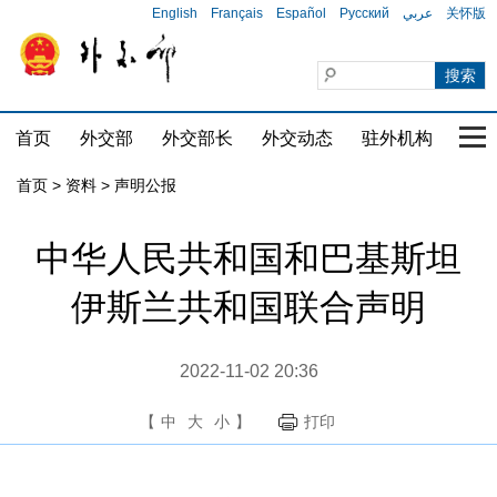
English
Français
Español
Русский
عربي
关怀版
首页
外交部
外交部长
外交动态
驻外机构
国家
首页
>
资料
>
声明公报
中华人民共和国和巴基斯坦
伊斯兰共和国联合声明
2022-11-02 20:36
【
中
大
小
】
打印