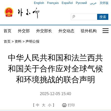
English
Français
Español
Русский
عربي
关怀版
首页
外交部
外交部长
外交动态
驻外机构
国家
首页
>
资料
>
声明公报
中华人民共和国和法兰西共
和国关于合作应对全球气候
和环境挑战的联合声明
2025-12-05 15:40
【
中
大
小
】
打印