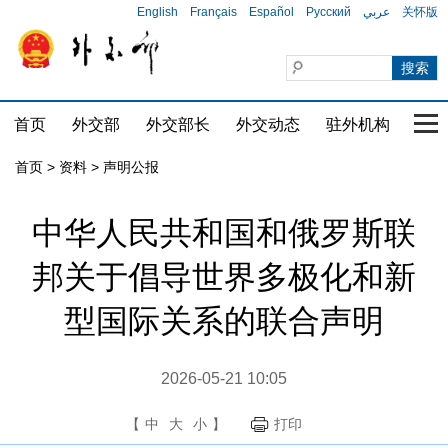
English
Français
Español
Русский
عربي
关怀版
首页
外交部
外交部长
外交动态
驻外机构
国家
首页
>
资料
>
声明公报
中华人民共和国和俄罗斯联
邦关于倡导世界多极化和新
型国际关系的联合声明
2026-05-21 10:05
【
中
大
小
】
打印