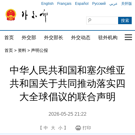
English
Français
Español
Русский
عربي
关怀版
首页
外交部
外交部长
外交动态
驻外机构
国家
首页
>
资料
>
声明公报
中华人民共和国和塞尔维亚
共和国关于共同推动落实四
大全球倡议的联合声明
2026-05-25 21:22
【
中
大
小
】
打印