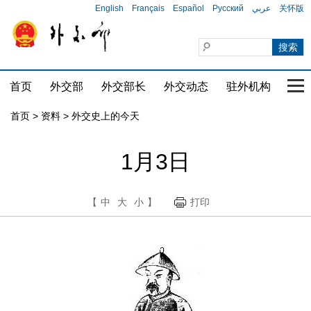
English
Français
Español
Русский
عربي
关怀版
首页
外交部
外交部长
外交动态
驻外机构
国家
首页
>
资料
>
外交史上的今天
1月3日
【
中
大
小
】
打印