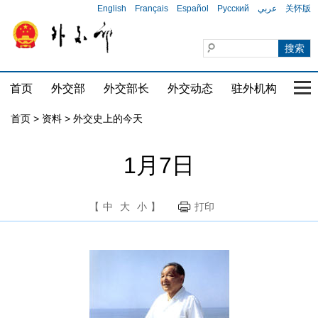
English
Français
Español
Русский
عربي
关怀版
首页
外交部
外交部长
外交动态
驻外机构
国家
首页
>
资料
>
外交史上的今天
1月7日
【
中
大
小
】
打印