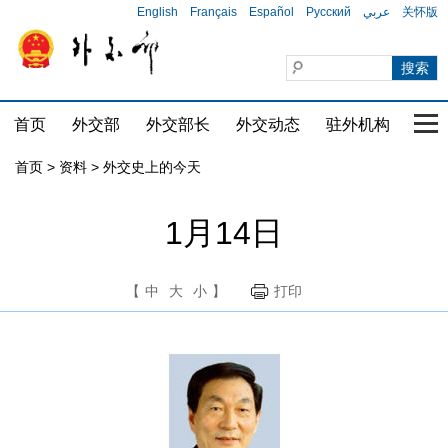
English
Français
Español
Русский
عربي
关怀版
首页
外交部
外交部长
外交动态
驻外机构
国家
首页
>
资料
>
外交史上的今天
1月14日
【
中
大
小
】
打印