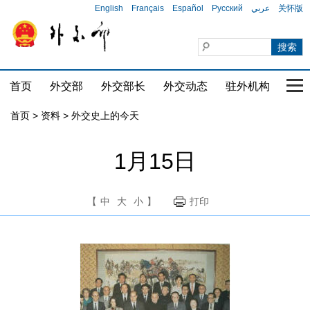
English
Français
Español
Русский
عربي
关怀版
首页
外交部
外交部长
外交动态
驻外机构
国家
首页
>
资料
>
外交史上的今天
1月15日
【
中
大
小
】
打印