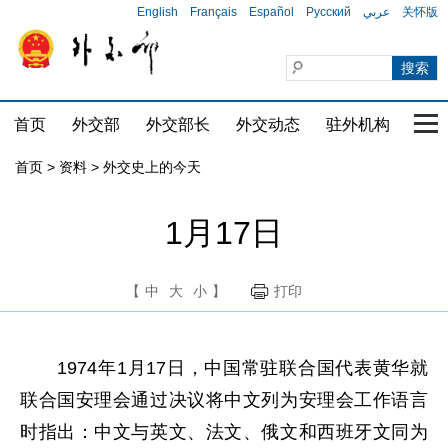
English
Français
Español
Русский
عربي
关怀版
首页
外交部
外交部长
外交动态
驻外机构
国家
首页
>
资料
>
外交史上的今天
1月17日
【
中
大
小
】
打印
1974年1月17日，中国常驻联合国代表黄华就
联合国安理会通过决议将中文列为安理会工作语言
时指出：中文与英文、法文、俄文和西班牙文同为