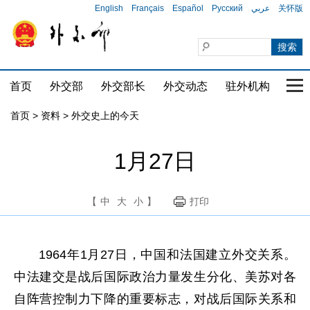
English
Français
Español
Русский
عربي
关怀版
首页
外交部
外交部长
外交动态
驻外机构
国家
首页
>
资料
>
外交史上的今天
1月27日
【
中
大
小
】
打印
1964年1月27日，中国和法国建立外交关系。
中法建交是战后国际政治力量发生分化、美苏对各
自阵营控制力下降的重要标志，对战后国际关系和