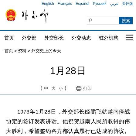
English
Français
Español
Русский
عربي
关怀版
首页
外交部
外交部长
外交动态
驻外机构
国家
首页
>
资料
>
外交史上的今天
1月28日
【
中
大
小
】
打印
1973年1月28日，外交部长姬鹏飞就越南停战
协定的签订发表讲话。他祝贺越南人民所取得的伟
大胜利，希望签约各方都认真履行已达成的协议。