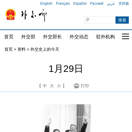
English
Français
Español
Русский
عربي
关怀版
首页
外交部
外交部长
外交动态
驻外机构
国家
首页
>
资料
>
外交史上的今天
1月29日
【
中
大
小
】
打印