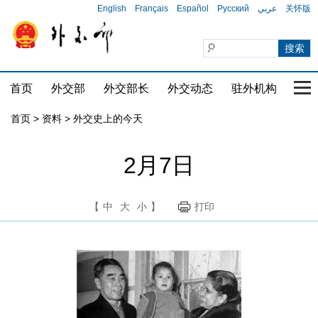
English
Français
Español
Русский
عربي
关怀版
首页
外交部
外交部长
外交动态
驻外机构
国家
首页
>
资料
>
外交史上的今天
2月7日
【
中
大
小
】
打印