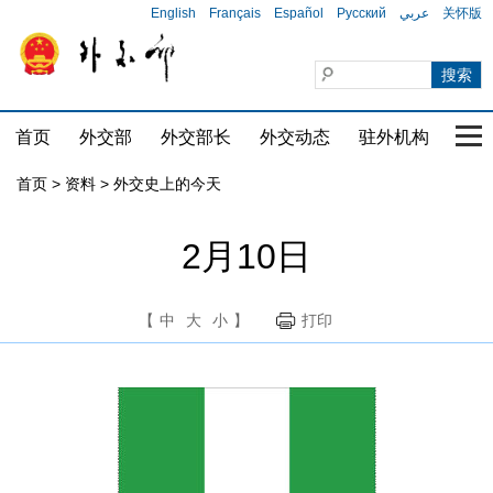
English
Français
Español
Русский
عربي
关怀版
首页
外交部
外交部长
外交动态
驻外机构
国家
首页
>
资料
>
外交史上的今天
2月10日
【
中
大
小
】
打印