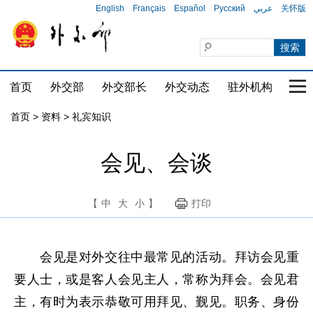
English
Français
Español
Русский
عربي
关怀版
首页
外交部
外交部长
外交动态
驻外机构
国家
首页
>
资料
>
礼宾知识
会见、会谈
【
中
大
小
】
打印
会见是对外交往中最常见的活动。拜访会见重
要人士，或是客人会见主人，常称为拜会。会见君
主，有时为表示恭敬可用拜见、觐见。职务、身份