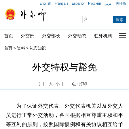
English
Français
Español
Русский
عربي
关怀版
首页
外交部
外交部长
外交动态
驻外机构
国家
首页
>
资料
>
礼宾知识
外交特权与豁免
【
中
大
小
】
打印
为了保证外交代表、外交代表机关以及外交人
员进行正常外交活动，各国根据相互尊重主权和平
等互利的原则，按照国际惯例和有关协议相互给予