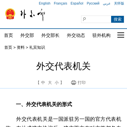
English
Français
Español
Русский
عربي
关怀版
首页
外交部
外交部长
外交动态
驻外机构
国家
首页
>
资料
>
礼宾知识
外交代表机关
【
中
大
小
】
打印
一、外交代表机关的形式
外交代表机关是一国派驻另一国的官方代表机