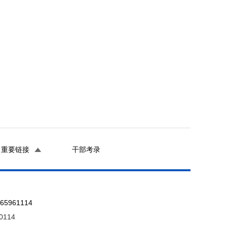
重要链接
干部考录
961114
0114