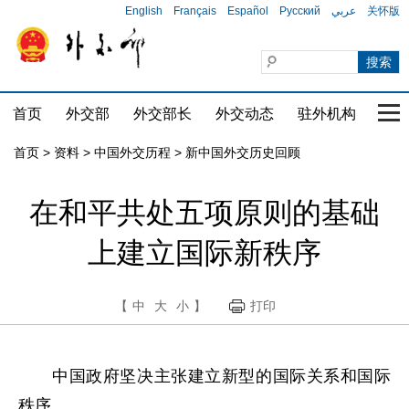
English
Français
Español
Русский
عربي
关怀版
首页
外交部
外交部长
外交动态
驻外机构
国家
首页
>
资料
>
中国外交历程
>
新中国外交历史回顾
在和平共处五项原则的基础
上建立国际新秩序
【
中
大
小
】
打印
中国政府坚决主张建立新型的国际关系和国际
秩序。