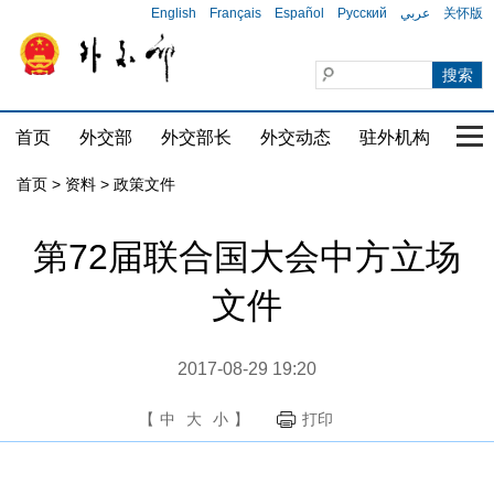
English
Français
Español
Русский
عربي
关怀版
首页
外交部
外交部长
外交动态
驻外机构
国家
首页
>
资料
>
政策文件
第72届联合国大会中方立场
文件
2017-08-29 19:20
【
中
大
小
】
打印