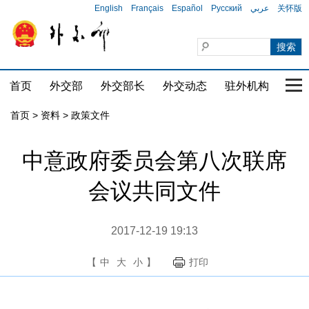
English
Français
Español
Русский
عربي
关怀版
首页
外交部
外交部长
外交动态
驻外机构
国家
首页
>
资料
>
政策文件
中意政府委员会第八次联席
会议共同文件
2017-12-19 19:13
【
中
大
小
】
打印