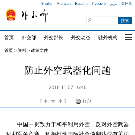
English
Français
Español
Русский
عربي
关怀版
首页
外交部
外交部长
外交动态
驻外机构
国家
首页
>
资料
>
政策文件
防止外空武器化问题
2018-11-07 16:46
【
中
大
小
】
打印
中国一贯致力于和平利用外空，反对外空武器
化和军备竞赛，积极推动国际社会谈判达成有关法