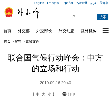
English
Français
Español
Русский
عربي
关怀版
首页
外交部
外交部长
外交动态
驻外机构
国家
首页
>
资料
>
政策文件
联合国气候行动峰会：中方
的立场和行动
2019-09-16 20:40
【
中
大
小
】
打印