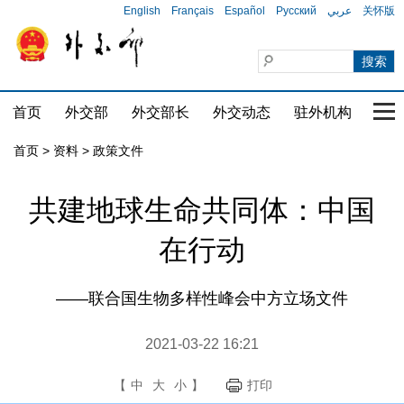
English
Français
Español
Русский
عربي
关怀版
首页
外交部
外交部长
外交动态
驻外机构
国家
首页
>
资料
>
政策文件
共建地球生命共同体：中国
在行动
——联合国生物多样性峰会中方立场文件
2021-03-22 16:21
【
中
大
小
】
打印