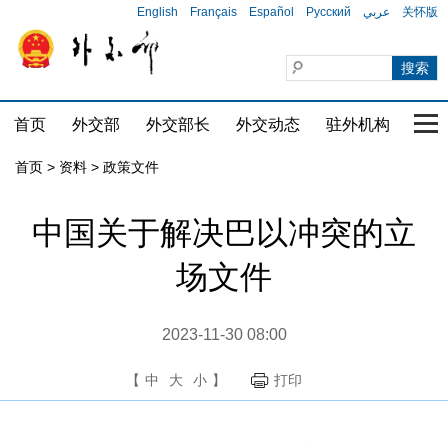
English
Français
Español
Русский
عربي
关怀版
首页
外交部
外交部长
外交动态
驻外机构
国家
首页
>
资料
>
政策文件
中国关于解决巴以冲突的立
场文件
2023-11-30 08:00
【
中
大
小
】
打印