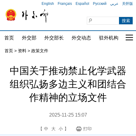
English
Français
Español
Русский
عربي
关怀版
首页
外交部
外交部长
外交动态
驻外机构
国家
首页
>
资料
>
政策文件
中国关于推动禁止化学武器
组织弘扬多边主义和团结合
作精神的立场文件
2025-11-25 15:07
【
中
大
小
】
打印