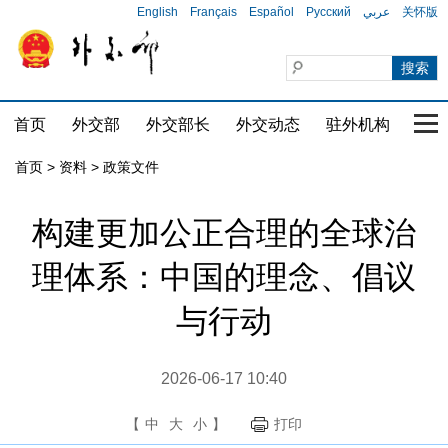
English
Français
Español
Русский
عربي
关怀版
首页
外交部
外交部长
外交动态
驻外机构
国家
首页
>
资料
>
政策文件
构建更加公正合理的全球治
理体系：中国的理念、倡议
与行动
2026-06-17 10:40
【
中
大
小
】
打印