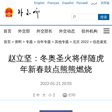
English
Français
Español
Русский
عربي
关怀版
首页
外交部
外交部长
外交动态
驻外机构
国家
首页
>
资料
>
专题
>
当年专题
>
其他专题
>
北京 2022
>
信息速览
赵立坚：冬奥圣火将伴随虎
年新春鼓点熊熊燃烧
2022-01-21 20:55
【
中
大
小
】
打印