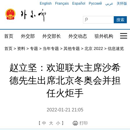
English
Français
Español
Русский
عربي
关怀版
首页
外交部
外交部长
外交动态
驻外机构
国家
首页
>
资料
>
专题
>
当年专题
>
其他专题
>
北京 2022
>
信息速览
赵立坚：欢迎联大主席沙希
德先生出席北京冬奥会并担
任火炬手
2022-01-21 21:05
【
中
大
小
】
打印