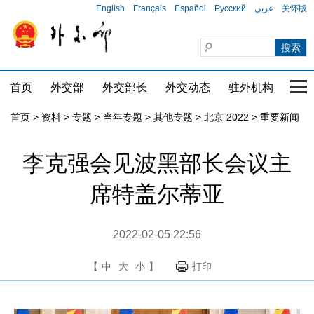
English
Français
Español
Русский
عربي
关怀版
首页
外交部
外交部长
外交动态
驻外机构
国家
首页
>
资料
>
专题
>
当年专题
>
其他专题
>
北京 2022
>
重要新闻
李克强会见波黑部长会议主
席特盖尔蒂亚
2022-02-05 22:56
【
中
大
小
】
打印