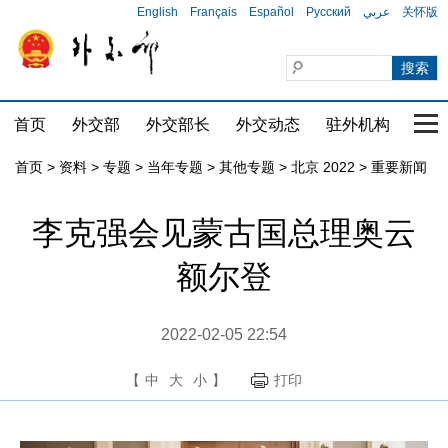
English
Français
Español
Русский
عربي
关怀版
首页
外交部
外交部长
外交动态
驻外机构
国家
首页
>
资料
>
专题
>
当年专题
>
其他专题
>
北京 2022
>
重要新闻
李克强会见蒙古国总理奥云
额尔登
2022-02-05 22:54
【
中
大
小
】
打印