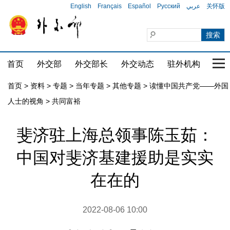
English
Français
Español
Русский
عربي
关怀版
首页
外交部
外交部长
外交动态
驻外机构
国家
首页
>
资料
>
专题
>
当年专题
>
其他专题
>
读懂中国共产党——外国
人士的视角
>
共同富裕
斐济驻上海总领事陈玉茹：
中国对斐济基建援助是实实
在在的
2022-08-06 10:00