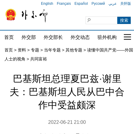
English
Français
Español
Русский
عربي
关怀版
首页
外交部
外交部长
外交动态
驻外机构
国家
首页
>
资料
>
专题
>
当年专题
>
其他专题
>
读懂中国共产党——外国
人士的视角
>
共同富裕
巴基斯坦总理夏巴兹·谢里
夫：巴基斯坦人民从巴中合
作中受益颇深
2022-06-21 21:00