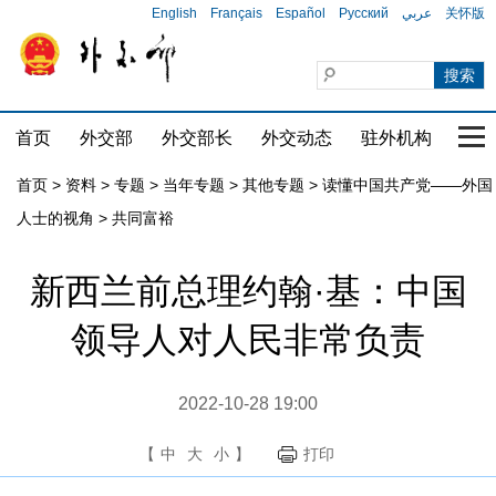
English
Français
Español
Русский
عربي
关怀版
首页
外交部
外交部长
外交动态
驻外机构
国家
首页
>
资料
>
专题
>
当年专题
>
其他专题
>
读懂中国共产党——外国
人士的视角
>
共同富裕
新西兰前总理约翰·基：中国
领导人对人民非常负责
2022-10-28 19:00
【
中
大
小
】
打印